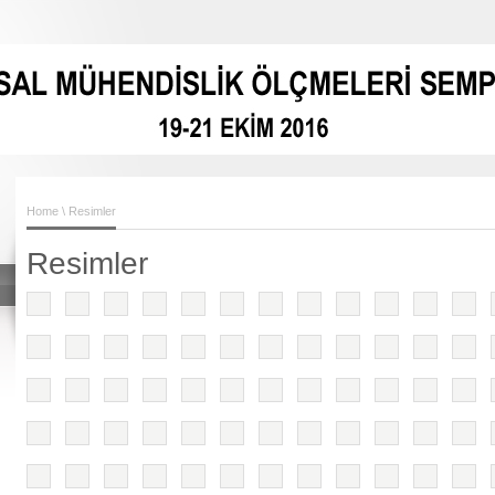
Home
\ Resimler
Resimler